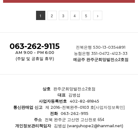
1
2
3
4
5
063-262-9115
530-13-0354891
전북은행
AM 9:00 - PM 6:00
351-0472-4123-33
농협은행
(주말 및 공휴일 휴무)
예금주 완주군희망발전소2호점
상호
완주군희망발전소2호점
대표
김병섭
402-82-81845
사업자등록번호
제 2016-전북완주-0103 호
통신판매업 신고
[사업자정보확인]
063-262-9115
전화
주소
전북 완주군 고산면 고산천로 654
(wanjuhope2@hanmail.net)
개인정보관리책임자
김병섭