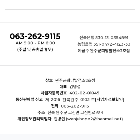
063-262-9115
전북은행
530-13-0354891
AM 9:00 - PM 6:00
농협은행
351-0472-4123-33
(주말 및 공휴일 휴무)
예금주 완주군희망발전소2호점
상호
완주군희망발전소2호점
대표
김병섭
사업자등록번호
402-82-81845
통신판매업 신고
[사업자정보확인]
제 2016-전북완주-0103 호
전화
063-262-9115
주소
전북 완주군 고산면 고산천로 654
개인정보관리책임자
김병섭
(wanjuhope2@hanmail.net)