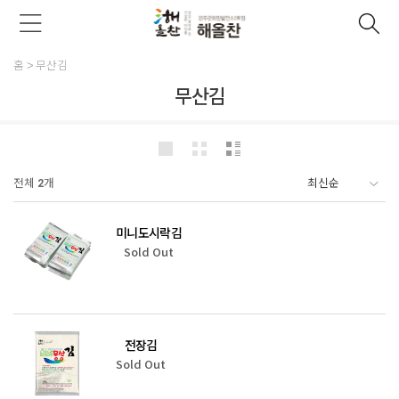
홈
무산김
무산김
전체
2
개
미니도시락김
Sold Out
전장김
Sold Out